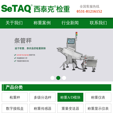
全国客服热线
0531-81216152
关于我们
称重案例
行业新闻
联系我们
产品分类
检重秤
多级分选秤
称重A/D模块
称重仪表
数字接线盒
称重传感器
重量变送器
称重显示仪表