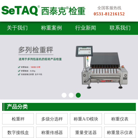
全国客服热线
0531-81216152
关于我们
称重案例
行业新闻
联系我们
产品分类
检重秤
多级分选秤
称重A/D模块
称重仪表
数字接线盒
称重传感器
重量变送器
称重显示仪表