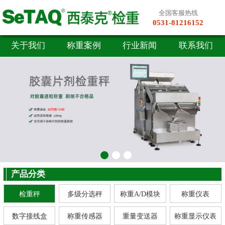
全国客服热线
0531-81216152
关于我们
称重案例
行业新闻
联系我们
产品分类
检重秤
多级分选秤
称重A/D模块
称重仪表
数字接线盒
称重传感器
重量变送器
称重显示仪表